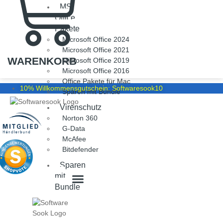
MS
Office
Pakete
Microsoft Office 2024
Microsoft Office 2021
WARENKORB
Microsoft Office 2019
Microsoft Office 2016
Office Pakete für Mac
10% Willkommensgutschein: Softwaresook10
Sparen mit Bundle
Virenschutz
Norton 360
G-Data
McAfee
Bitdefender
Sparen
mit
Bundle