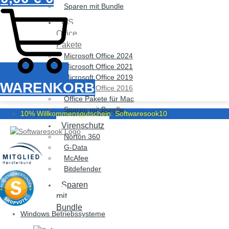
Sparen mit Bundle
MS
Office
Pakete
Microsoft Office 2024
Microsoft Office 2021
Microsoft Office 2019
WARENKORB
Microsoft Office 2016
Office Pakete für Mac
Sparen mit Bundle
10% Willkommensgutschein: Softwaresook10
Virenschutz
Norton 360
G-Data
McAfee
Bitdefender
Sparen
mit
Bundle
Windows Betriebssysteme