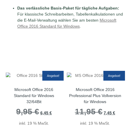
Das verlässliche Basis-Paket für tägliche Aufgaben:
Für klassische Schreibarbeiten, Tabellenkalkulationen und
die E-Mail-Verwaltung wählen Sie am besten
Microsoft
Office 2016 Standard für Windows
.
Angebot!
Angebot!
Microsoft Office 2016
Microsoft Office 2016
Standard für Windows
Professional Plus Vollversion
32/64Bit
für Windows
9,95
€
Ursprünglicher
Aktueller
11,95
€
Ursprüngliche
Aktuelle
6,45
€
7,45
€
Preis
Preis
Preis
Preis
war:
ist:
war:
ist:
inkl. 19 % MwSt.
inkl. 19 % MwSt.
9,95 €
6,45 €.
11,95 €
7,45 €.