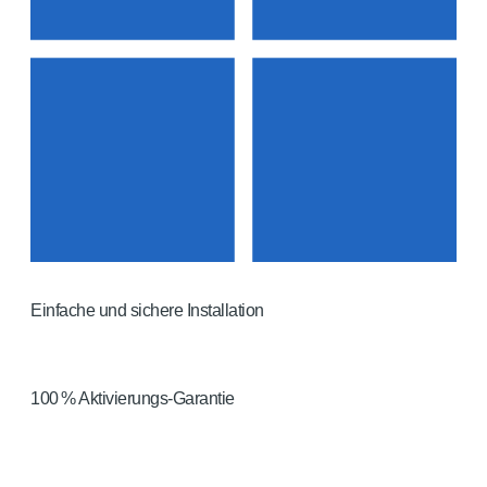
Einfache und sichere Installation
Schritt‑für‑Schritt‑Anleitung für Installation & Aktivierung
100 % Aktivierungs-Garantie
Garantie und sichere Herkunft unserer Lizenzen