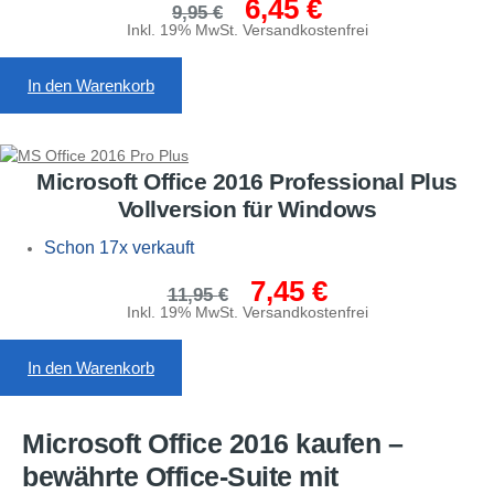
6,45
€
Ursprünglicher
Aktueller
9,95
€
Preis
Preis
Inkl. 19% MwSt. Versandkostenfrei
war:
ist:
9,95 €
6,45 €.
In den Warenkorb
Microsoft Office 2016 Professional Plus
Vollversion für Windows
Schon 17x verkauft
7,45
€
Ursprünglicher
Aktueller
11,95
€
Preis
Preis
Inkl. 19% MwSt. Versandkostenfrei
war:
ist:
11,95 €
7,45 €.
In den Warenkorb
Microsoft Office 2016 kaufen –
bewährte Office-Suite mit