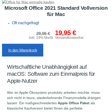
Microsoft Office 2021 Standard Vollversion
für Mac
Oft nachgefragt
19,95
€
Ursprünglicher
Aktueller
29,95
€
Preis
Preis
Inkl. 19% MwSt. Versandkostenfrei
war:
ist:
29,95 €
19,95 €.
In den Warenkorb
Wirtschaftliche Unabhängigkeit auf
macOS: Software zum Einmalpreis für
Apple-Nutzer
Wer im Apple-Ökosystem produktiv arbeiten möchte, muss
sich nicht in teure, wiederkehrende Finanzmodelle drängen
lassen. Ein maßgeschneidertes
Apple Office Paket
als
klassische Kaufversion bietet Ihnen die perfekte