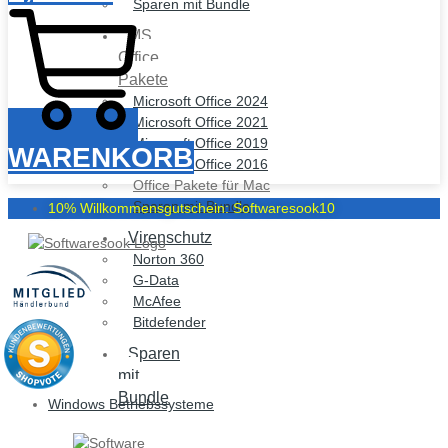
Sparen mit Bundle
MS
Office
Pakete
Microsoft Office 2024
Microsoft Office 2021
Microsoft Office 2019
WARENKORB
Microsoft Office 2016
Office Pakete für Mac
Sparen mit Bundle
10% Willkommensgutschein: Softwaresook10
Virenschutz
Norton 360
G-Data
McAfee
Bitdefender
Sparen
mit
Bundle
Windows Betriebssysteme