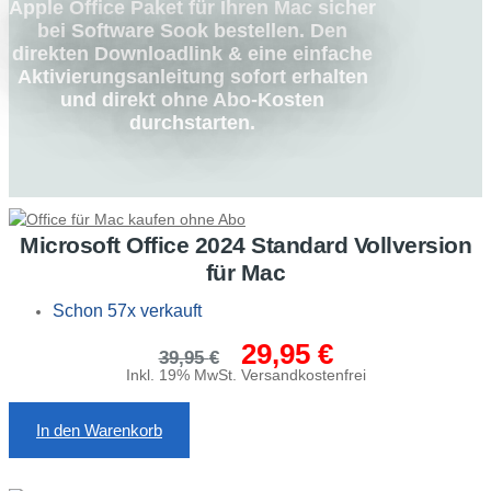
Apple Office Paket für Ihren Mac sicher
bei Software Sook bestellen. Den
direkten Downloadlink & eine einfache
Aktivierungsanleitung sofort erhalten
und direkt ohne Abo-Kosten
durchstarten.
Microsoft Office 2024 Standard Vollversion
für Mac
Schon 57x verkauft
29,95
€
Ursprünglicher
Aktueller
39,95
€
Preis
Preis
Inkl. 19% MwSt. Versandkostenfrei
war:
ist:
39,95 €
29,95 €.
In den Warenkorb