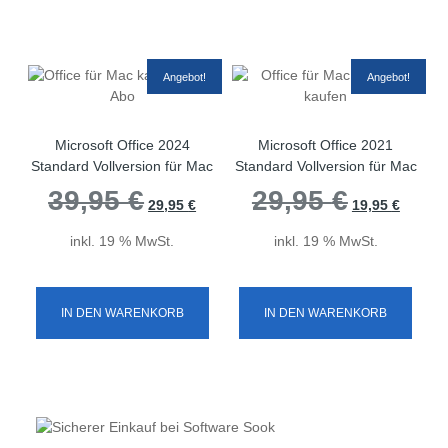
Angebot!
Angebot!
Microsoft Office 2024
Microsoft Office 2021
Standard Vollversion für Mac
Standard Vollversion für Mac
39,95
€
Ursprünglicher
Aktueller
29,95
€
Ursprünglicher
Aktuelle
29,95
€
19,95
€
Preis
Preis
Preis
Preis
war:
ist:
war:
ist:
inkl. 19 % MwSt.
inkl. 19 % MwSt.
39,95 €
29,95 €.
29,95 €
19,95 €
IN DEN WARENKORB
IN DEN WARENKORB