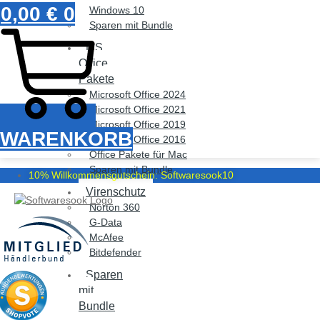
0,00
€
0
Windows 10
Sparen mit Bundle
MS
Office
Pakete
Microsoft Office 2024
Microsoft Office 2021
Microsoft Office 2019
WARENKORB
Microsoft Office 2016
Office Pakete für Mac
Sparen mit Bundle
10% Willkommensgutschein: Softwaresook10
Virenschutz
Norton 360
G-Data
McAfee
Bitdefender
Sparen
mit
Bundle